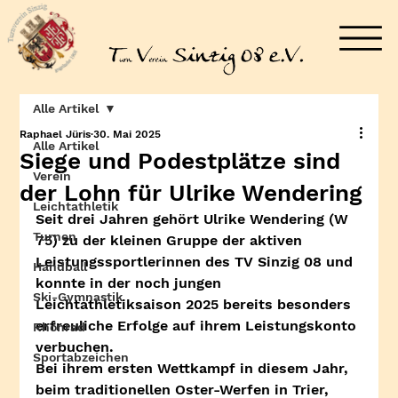
Alle Artikel
Raphael Jüris
30. Mai 2025
Alle Artikel
Siege und Podestplätze sind
Verein
der Lohn für Ulrike Wendering
Leichtathletik
Seit drei Jahren gehört Ulrike Wendering (W 
Turnen
75) zu der kleinen Gruppe der aktiven 
Leistungssportlerinnen des TV Sinzig 08 und 
Handball
konnte in der noch jungen 
Ski-Gymnastik
Leichtathletiksaison 2025 bereits besonders 
erfreuliche Erfolge auf ihrem Leistungskonto 
Rhönrad
verbuchen.
Sportabzeichen
Bei ihrem ersten Wettkampf in diesem Jahr, 
beim traditionellen Oster-Werfen in Trier, 